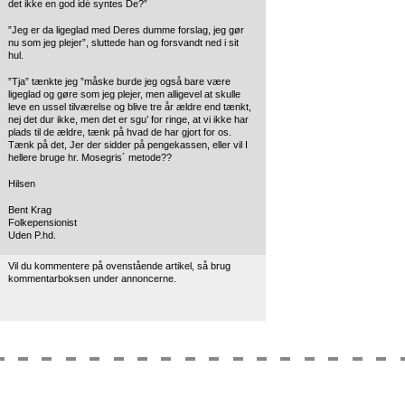
det ikke en god idé syntes De?”
”Jeg er da ligeglad med Deres dumme forslag, jeg gør
nu som jeg plejer”, sluttede han og forsvandt ned i sit
hul.
”Tja” tænkte jeg ”måske burde jeg også bare være
ligeglad og gøre som jeg plejer, men alligevel at skulle
leve en ussel tilværelse og blive tre år ældre end tænkt,
nej det dur ikke, men det er sgu’ for ringe, at vi ikke har
plads til de ældre, tænk på hvad de har gjort for os.
Tænk på det, Jer der sidder på pengekassen, eller vil I
hellere bruge hr. Mosegris´ metode??
Hilsen
Bent Krag
Folkepensionist
Uden P.hd.
Vil du kommentere på ovenstående artikel, så brug
kommentarboksen under annoncerne.