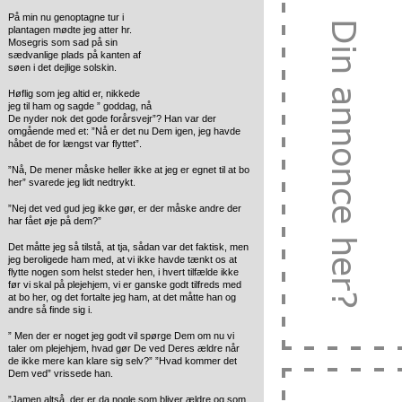
På min nu genoptagne tur i
plantagen mødte jeg atter hr.
Mosegris som sad på sin
sædvanlige plads på kanten af
søen i det dejlige solskin.
Høflig som jeg altid er, nikkede
jeg til ham og sagde ” goddag, nå
De nyder nok det gode forårsvejr”? Han var der
omgående med et: ”Nå er det nu Dem igen, jeg havde
håbet de for længst var flyttet”.
”Nå, De mener måske heller ikke at jeg er egnet til at bo
her” svarede jeg lidt nedtrykt.
”Nej det ved gud jeg ikke gør, er der måske andre der
har fået øje på dem?”
Det måtte jeg så tilstå, at tja, sådan var det faktisk, men
jeg beroligede ham med, at vi ikke havde tænkt os at
flytte nogen som helst steder hen, i hvert tilfælde ikke
før vi skal på plejehjem, vi er ganske godt tilfreds med
at bo her, og det fortalte jeg ham, at det måtte han og
andre så finde sig i.
” Men der er noget jeg godt vil spørge Dem om nu vi
taler om plejehjem, hvad gør De ved Deres ældre når
de ikke mere kan klare sig selv?” ”Hvad kommer det
Dem ved” vrissede han.
”Jamen altså, der er da nogle som bliver ældre og som