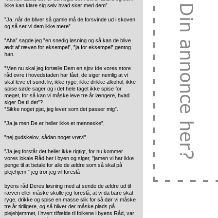
ikke kan klare sig selv hvad sker med dem”.
”Ja, når de bliver så gamle må de forsvinde ud i skoven
og så ser vi dem ikke mere”.
”Aha” sagde jeg ”en snedig løsning og så kan de blive
ædt af ræven for eksempel”, ”ja for eksempel” gentog
han.
”Men nu skal jeg fortælle Dem en sjov íde vores store
råd ovre i hovedstaden har fået, de siger nemlig at vi
skal leve et sundt liv, ikke ryge, ikke drikke alkohol, ikke
spise søde sager og i det hele taget ikke spise for
meget, for så kan vi måske leve tre år længere, hvad
siger De til det”?
”Sikke noget pjat, jeg lever som det passer mig”.
”Ja ja men De er heller ikke et menneske”,
”nej gudskelov, sådan noget vrøvl”.
”Ja jeg forstår det heller ikke rigtigt, for nu kommer
vores lokale Råd her i byen og siger, ”jamen vi har ikke
penge til at betale for alle de ældre som så skal på
plejehjem.” jeg tror jeg vil foreslå
byens råd Deres løsning med at sende de ældre ud til
ræven eller måske skulle jeg foreslå, at vi da bare skal
ryge, drikke og spise en masse slik for så dør vi måske
tre år tidligere, og så bliver der måske plads på
plejehjemmet, i hvert tilfælde til folkene i byens Råd, var