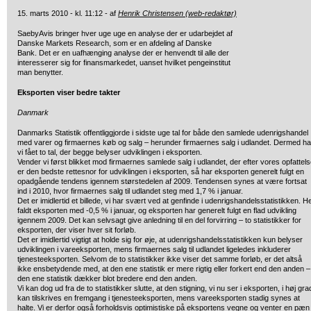
15. marts 2010 - kl. 11:12 - af
Henrik Christensen (web-redaktør)
SaebyAvis bringer hver uge uge en analyse der er udarbejdet af
Danske Markets Research, som er en afdeling af Danske
Bank. Det er en
uafhænging analyse der er henvendt til alle der
interesserer sig for finansmarkedet, uanset hvilket pengeinstitut
man benytter.
Eksporten viser bedre takter
Danmark
Danmarks Statistik offentliggjorde i sidste uge tal for både den samlede udenrigshandel
med varer og firmaernes køb og salg – herunder firmaernes salg i udlandet. Dermed ha
vi fået to tal, der begge belyser udviklingen i eksporten.
Vender vi først blikket mod firmaernes samlede salg i udlandet, der efter vores opfattel
er den bedste rettesnor for udviklingen i eksporten, så har eksporten generelt fulgt en
opadgående tendens igennem størstedelen af 2009. Tendensen synes at være fortsat
ind i 2010, hvor firmaernes salg til udlandet steg med 1,7 % i januar.
Det er imidlertid et billede, vi har svært ved at genfinde i udenrigshandelsstatistikken. H
faldt eksporten med -0,5 % i januar, og eksporten har generelt fulgt en flad udvikling
igennem 2009. Det kan selvsagt give anledning til en del forvirring – to statistikker for
eksporten, der viser hver sit forløb.
Det er imidlertid vigtigt at holde sig for øje, at udenrigshandelsstatistikken kun belyser
udviklingen i vareeksporten, mens firmaernes salg til udlandet ligeledes inkluderer
tjenesteeksporten. Selvom de to statistikker ikke viser det samme forløb, er det altså
ikke ensbetydende med, at den ene statistik er mere rigtig eller forkert end den anden –
den ene statistik dækker blot bredere end den anden.
Vi kan dog ud fra de to statistikker slutte, at den stigning, vi nu ser i eksporten, i høj gra
kan tilskrives en fremgang i tjenesteeksporten, mens vareeksporten stadig synes at
halte. Vi er derfor også forholdsvis optimistiske på eksportens vegne og venter en pæn