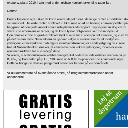
eksportvækst i 2010, i takt med at den globale konjunkturvending tager fart.
Renter
Både i Tyskland og USA er de korte renter steget mens, de lange renter er forblevet sto
set uændret. De korte renter er blevet trukket med op af en bedring i risikoappetitten på
baggrund af den gode amerikanske arbejdsmarkedsrapport. Stigningen har dog været
størst i de amerikanske renter, og de korte tyske obligationer ser fortsat dyre ud.
Den danske krone er gradvist blevet styrket over for euroen på det seneste, og vi er t
på det niveau, hvor Nationalbanken i januar valgte at intervenere for at modgå en
yderligere kronestyrkelse. Yderligere valutaindstrømning er sandsynligt, og da vi ikke
tror, at Nationalbanken ønsker, at valutareserven vokser yderligere, forventer vi en
rentenedsættelse for at imødegå dette.
Vi venter, at Nationalbanken vil blive tvunget til at nedsætte indskudsbevisrenten på p.t.
0,80%, og foliorenten på p.t. 0,70%, med op til 0,10 %-point over de kommende uger.
Dette vil bringe de danske pengemarkedsrenter tættere på euroområdets.
Vil du kommentere på ovenstående artikel, så brug kommentarboksen under
annoncerne.