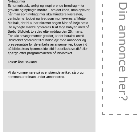
Nybagt mor
Et humoristisk, ærligt og inspirerende foredrag – for
gravide og nybagte mødre – om det kaos, man oplever,
når man som nybagt mor skal håndtere kæresten,
veninderne, jobbet og livet som mor leveres af Mette
Mølbak, der bl.a. har skrevet bogen Mor på høje hæle.
De nybagte mødre opfordres til at tage babyen med på
Sæby Bibliotek torsdag eftermiddag den 25. marts.
For alle arrangementer gælder, at der betales entré.
Biblioteket opfordrer til at holde øje med annoncer og
presseomtale for de enkelte arrangementer, kigge ind
på bibliotekets hjemmeside bibl.frederikshavn.dk/ eller
spørge efter programfolderen på biblioteket.
Tekst: Åse Bakland
Vil du kommentere på ovenstående artikel, så brug
kommentarboksen under annoncerne.